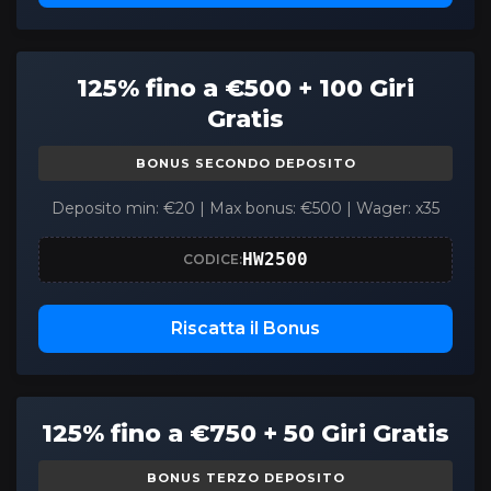
125% fino a €500 + 100 Giri
Gratis
BONUS SECONDO DEPOSITO
Deposito min: €20 | Max bonus: €500 | Wager: x35
HW2500
CODICE:
Riscatta il Bonus
125% fino a €750 + 50 Giri Gratis
BONUS TERZO DEPOSITO