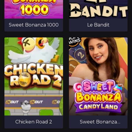
Sweet Bonanza 1000
Le Bandit
Chicken Road 2
Sweet Bonanza
Candyland