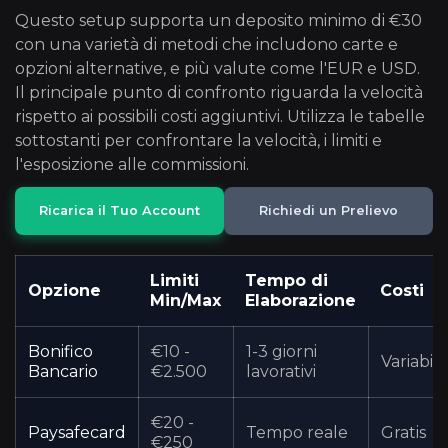
Questo setup supporta un deposito minimo di €30
con una varietà di metodi che includono carte e
opzioni alternative, e più valute come l'EUR e USD.
Il principale punto di confronto riguarda la velocità
rispetto ai possibili costi aggiuntivi. Utilizza le tabelle
sottostanti per confrontare la velocità, i limiti e
l'esposizione alle commissioni.
Ricarica il Tuo Account
Richiedi un Prelievo
Limiti
Tempo di
Opzione
Costi
Min/Max
Elaborazione
Bonifico
€10 -
1-3 giorni
Variabile
Bancario
€2.500
lavorativi
€20 -
Paysafecard
Tempo reale
Gratis
€250