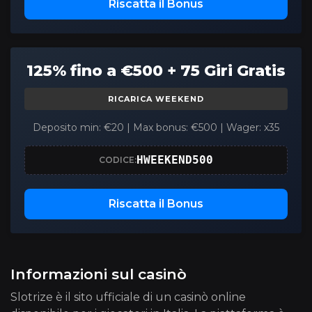
Riscatta il Bonus
125% fino a €500 + 75 Giri Gratis
RICARICA WEEKEND
Deposito min: €20 | Max bonus: €500 | Wager: x35
HWEEKEND500
CODICE:
Riscatta il Bonus
Informazioni sul casinò
Slotrize è il sito ufficiale di un casinò online