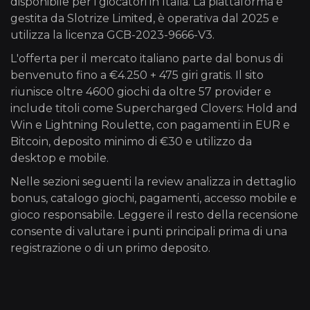
disponibile per i giocatori in Italia. La piattaforma è
gestita da Slotrize Limited, è operativa dal 2025 e
utilizza la licenza GCB-2023-9666-V3.
L'offerta per il mercato italiano parte dal bonus di
benvenuto fino a €4.250 + 475 giri gratis. Il sito
riunisce oltre 4600 giochi da oltre 57 provider e
include titoli come Supercharged Clovers: Hold and
Win e Lightning Roulette, con pagamenti in EUR e
Bitcoin, deposito minimo di €30 e utilizzo da
desktop e mobile.
Nelle sezioni seguenti la review analizza in dettaglio
bonus, catalogo giochi, pagamenti, accesso mobile e
gioco responsabile. Leggere il resto della recensione
consente di valutare i punti principali prima di una
registrazione o di un primo deposito.