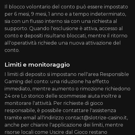
Il blocco volontario del conto può essere impostato
per 6 mesi, 9 mesi, 1 anno e a tempo indeterminato,
sia con un flusso interno sia con una richiesta al
supporto. Quando l'esclusione è attiva, accesso al
conto e depositi risultano bloccati, mentre il ritorno
all'operatività richiede una nuova attivazione del
conto.
Limiti e monitoraggio
I limiti di deposito si impostano nell'area Responsible
Gaming del conto: una riduzione ha effetto
immediato, mentre aumento o rimozione richiedono
24 ore Lo storico delle scommesse aiuta inoltre a
monitorare l'attività. Per richieste di gioco
responsabile, è possibile contattare l'assistenza
tramite email all'indirizzo
contact@slotrize-casino.it
,
anche per chiarire l'applicazione dei limiti, mentre
risorse locali come Uscire dal Gioco restano