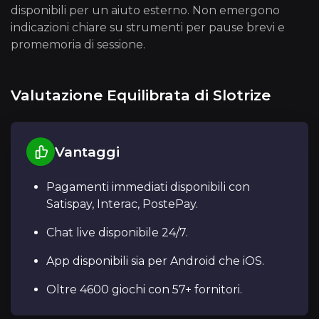
disponibili per un aiuto esterno. Non emergono
indicazioni chiare su strumenti per pause brevi e
promemoria di sessione.
Valutazione Equilibrata di Slotrize
Vantaggi
Pagamenti immediati disponibili con
Satispay, Interac, PostePay.
Chat live disponibile 24/7.
App disponibili sia per Android che iOS.
Oltre 4600 giochi con 57+ fornitori.