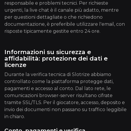
responsabile e problemi tecnici. Per richieste
urgenti, la live chat è il canale più adatto, mentre
per questioni dettagliate o che richiedono
documentazione, è preferibile utilizzare l'email, con
risposte tipicamente gestite entro 24 ore.
Informazioni su sicurezza e
affidabilità: protezione dei dati e
licenze
Durante la verifica tecnica di Slotrize abbiamo
controllato come la piattaforma protegge dati,
pagamenti e accesso al conto. Dal lato rete, le
comunicazioni browser-server risultano cifrate
tramite SSL/TLS. Per il giocatore, accesso, deposito e
invio dei documenti non passano su traffico leggibile
in chiaro.
Conto, pagamenti e verifica