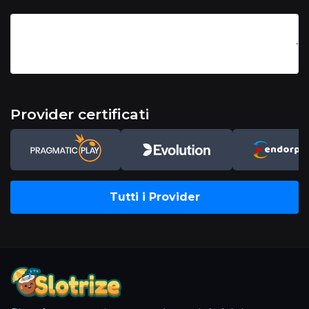
account e conferma l'email. Successivamente, usa le
tue credenziali per accedere e iniziare a giocare.
Come ripristinare la password dell'area
+
personale di Slotrize?
Per ripristinare la password del tuo account Slot Rize,
clicca sul link 'Recupera password' nella pagina di
Provider certificati
accesso e segui le istruzioni inviate via email.
Tutti i Provider