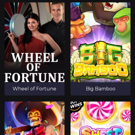
Wheel of Fortune
Big Bamboo